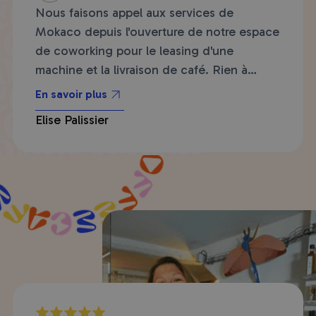
Nous faisons appel aux services de
Mokaco depuis l'ouverture de notre espace
de coworking pour le leasing d'une
machine et la livraison de café. Rien à
redire sur le service commercial qui est
En savoir plus
réactif, attentif, et nous permet d'offrir le
Elise Palissier
meilleur service possible à nos coworkers !