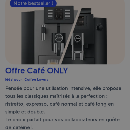
Notre bestseller !
Offre Café ONLY
O
Idéal pour | Coffee Lovers
Id
Pensée pour une utilisation intensive, elle propose
En
tous les classiques maîtrisés à la perfection :
la
ristretto, expresso, café normal et café long en
la
simple et double.
Le choix parfait pour vos collaborateurs en quête
de caféine !