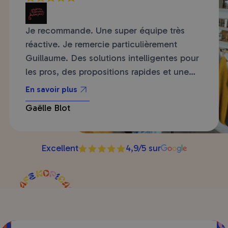
Je recommande. Une super équipe très
réactive. Je remercie particulièrement
Guillaume. Des solutions intelligentes pour
les pros, des propositions rapides et une
écoute. Des cafés de qualité avec le
En savoir plus
nécessaire pour l'entretien de la machine.
Gaëlle Blot
Bref je ne changerai pas car tout le monde
est satisfait de la qualité des produits, la
rapidité de livraison, la prise de de
Excellent
4,9/5 sur
commande, la facturation sans faute. bref
allez y les yeux fermés vous ne serez jamais
déçu.e.s.