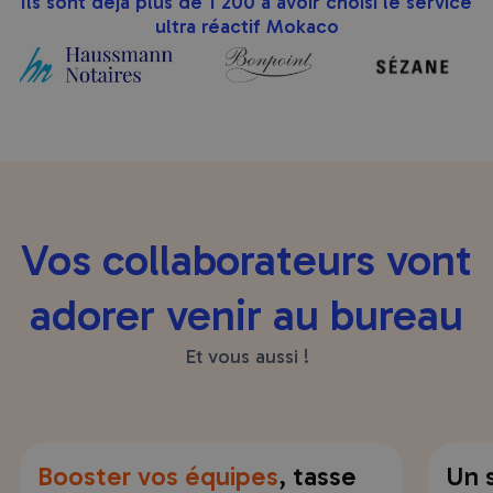
Ils sont déjà plus de 1 200 à avoir choisi le service
ultra réactif Mokaco
Vos collaborateurs vont
adorer venir au bureau
Et vous aussi !
Booster vos équipes
, tasse
Un 